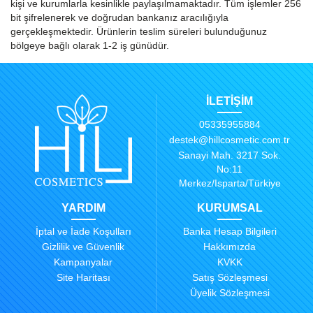
kişi ve kurumlarla kesinlikle paylaşılmamaktadır. Tüm işlemler 256
bit şifrelenerek ve doğrudan bankanız aracılığıyla
gerçekleşmektedir. Ürünlerin teslim süreleri bulunduğunuz
bölgeye bağlı olarak 1-2 iş günüdür.
İLETİŞİM
05335955884
destek@hillcosmetic.com.tr
Sanayi Mah. 3217 Sok.
No:11
Merkez/Isparta/Türkiye
YARDIM
KURUMSAL
İptal ve İade Koşulları
Banka Hesap Bilgileri
Gizlilik ve Güvenlik
Hakkımızda
Kampanyalar
KVKK
Site Haritası
Satış Sözleşmesi
Üyelik Sözleşmesi