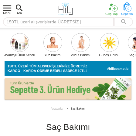
0
Menü
Ara
Giriş Yap
Sepetim
Avantajlı Ürün Setleri
Yüz Bakımı
Vücut Bakımı
Güneş Grubu
Saç 
150TL ÜZERİ TÜM ALIŞVERİŞLERİNİZE ÜCRETSİZ
#hillcosmetic
KARGO - KAPIDA ÖDEME BEDELİ SADECE 10TL!
Saç Bakımı
Anasayfa
Saç Bakımı