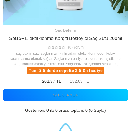
Saç Bakımı
Spf15+ Elektriklenme Karşıtı Besleyici Saç Sütü 200ml
(0) Yorum
saç bakım sütü saçlarınızın kırılmadan, elektriklenmeden kolay
taranmasına olanak sağlar. Saçlarınıza bariyer oluşturarak dış etkilere
karşı korunmasına yardımcı olur. Saçlarınızı ısıl işlemler sırasında,
güneşin zararlı ışınlarından korur ve daha parlak
Tüm ürünlerde sepette 3.ürün hediye
202,37 TL
182,03 TL
STOKTA YOK
Gösterilen: 0 ile 0 arası, toplam: 0 (0 Sayfa)