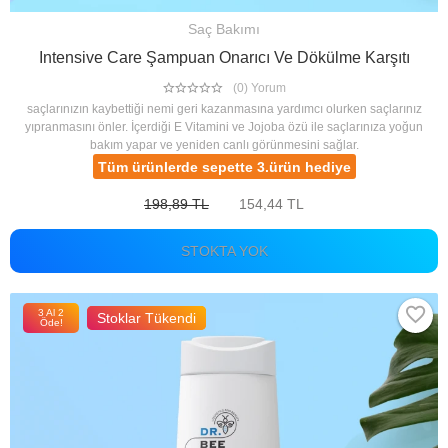
Saç Bakımı
Intensive Care Şampuan Onarıcı Ve Dökülme Karşıtı
(0) Yorum
saçlarınızın kaybettiği nemi geri kazanmasına yardımcı olurken saçlarınız
yıpranmasını önler. İçerdiği E Vitamini ve Jojoba özü ile saçlarınıza yoğun
bakım yapar ve yeniden canlı görünmesini sağlar.
Tüm ürünlerde sepette 3.ürün hediye
198,89 TL
154,44 TL
STOKTA YOK
3 Al 2
Stoklar Tükendi
Öde!