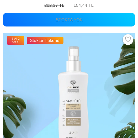
202,37 TL
154,44 TL
STOKTA YOK
3 Al 2
Stoklar Tükendi
Öde!