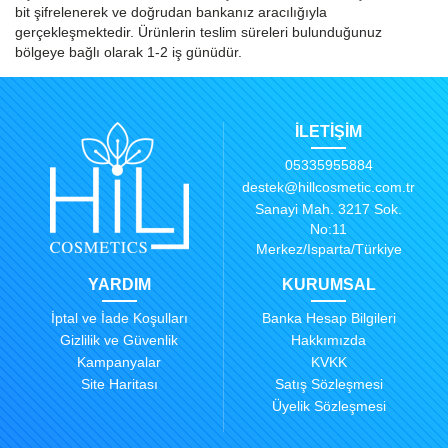
bit şifrelenerek ve doğrudan bankanız aracılığıyla
gerçekleşmektedir. Ürünlerin teslim süreleri bulunduğunuz
bölgeye bağlı olarak 1-2 iş günüdür.
İLETİŞİM
05335955884
destek@hillcosmetic.com.tr
Sanayi Mah. 3217 Sok.
No:11
Merkez/Isparta/Türkiye
YARDIM
KURUMSAL
İptal ve İade Koşulları
Banka Hesap Bilgileri
Gizlilik ve Güvenlik
Hakkımızda
Kampanyalar
KVKK
Site Haritası
Satış Sözleşmesi
Üyelik Sözleşmesi