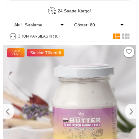
24 Saatte Kargo!
Akıllı Sıralama
Göster: 80
ÜRÜN KARŞILAŞTIR (0)
3 Al 2
Stoklar Tükendi
Öde!
‹
›