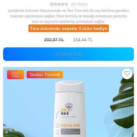
(0) Yorum
içeriğinde bulunan Niacinamide ve Tea Tree özü ile saç derisine gereken
bakımın yapılmasını sağlar. Özel formülü ile kepeği önlemeye yardımcı
olur ve saçınızın tazelenip arınmasını sağlar.
Tüm ürünlerde sepette 3.ürün hediye
202,37 TL
154,44 TL
STOKTA YOK
3 Al 2
Stoklar Tükendi
Öde!