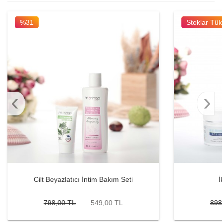
%31
Stoklar Tü
‹
›
Cilt Beyazlatıcı İntim Bakım Seti
İ
798,00 TL
549,00 TL
898