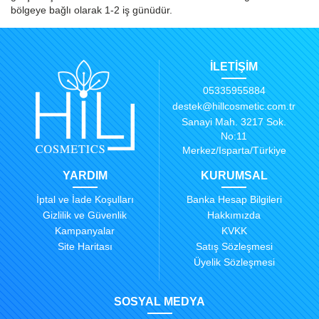
bölgeye bağlı olarak 1-2 iş günüdür.
İLETİŞİM
05335955884
destek@hillcosmetic.com.tr
Sanayi Mah. 3217 Sok.
No:11
Merkez/Isparta/Türkiye
YARDIM
KURUMSAL
İptal ve İade Koşulları
Banka Hesap Bilgileri
Gizlilik ve Güvenlik
Hakkımızda
Kampanyalar
KVKK
Site Haritası
Satış Sözleşmesi
Üyelik Sözleşmesi
SOSYAL MEDYA