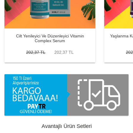
Cilt Yenileyici Ve Düzenleyici Vitamin
Yaşlanma Kar
Complex Serum
202,37 TL
202,37 TL
202
Avantajlı Ürün Setleri