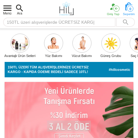
0
Menü
Ara
Giriş Yap
Sepetim
Avantajlı Ürün Setleri
Yüz Bakımı
Vücut Bakımı
Güneş Grubu
Saç 
150TL ÜZERİ TÜM ALIŞVERİŞLERİNİZE ÜCRETSİZ
#hillcosmetic
KARGO - KAPIDA ÖDEME BEDELİ SADECE 10TL!