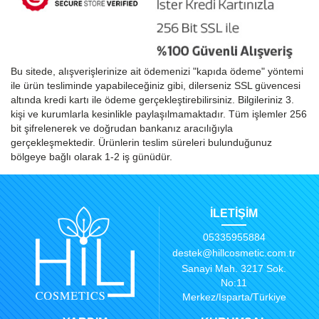
Bu sitede, alışverişlerinize ait ödemenizi "kapıda ödeme" yöntemi
ile ürün tesliminde yapabileceğiniz gibi, dilerseniz SSL güvencesi
altında kredi kartı ile ödeme gerçekleştirebilirsiniz. Bilgileriniz 3.
kişi ve kurumlarla kesinlikle paylaşılmamaktadır. Tüm işlemler 256
bit şifrelenerek ve doğrudan bankanız aracılığıyla
gerçekleşmektedir. Ürünlerin teslim süreleri bulunduğunuz
bölgeye bağlı olarak 1-2 iş günüdür.
İLETİŞİM
05335955884
destek@hillcosmetic.com.tr
Sanayi Mah. 3217 Sok.
No:11
Merkez/Isparta/Türkiye