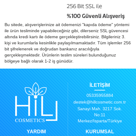
Bu sitede, alışverişlerinize ait ödemenizi "kapıda ödeme" yöntemi
ile ürün tesliminde yapabileceğiniz gibi, dilerseniz SSL güvencesi
altında kredi kartı ile ödeme gerçekleştirebilirsiniz. Bilgileriniz 3.
kişi ve kurumlarla kesinlikle paylaşılmamaktadır. Tüm işlemler 256
bit şifrelenerek ve doğrudan bankanız aracılığıyla
gerçekleşmektedir. Ürünlerin teslim süreleri bulunduğunuz
bölgeye bağlı olarak 1-2 iş günüdür.
İLETİŞİM
05335955884
destek@hillcosmetic.com.tr
Sanayi Mah. 3217 Sok.
No:11
Merkez/Isparta/Türkiye
YARDIM
KURUMSAL